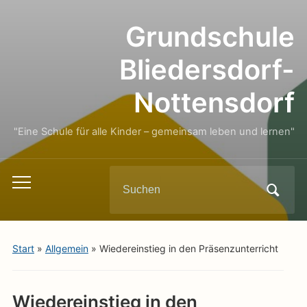
Grundschule
Bliedersdorf-
Nottensdorf
"Eine Schule für alle Kinder – gemeinsam leben und lernen"
Search
Toggle
for:
mobile
menu
Start
»
Allgemein
»
Wiedereinstieg in den Präsenzunterricht
Wiedereinstieg in den