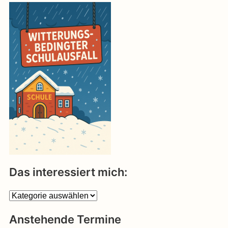
Das interessiert mich:
Das
interessiert
Anstehende Termine
mich: