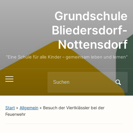
Grundschule
Bliedersdorf-
Nottensdorf
"Eine Schule für alle Kinder – gemeinsam leben und lernen"
Search
Toggle
for:
mobile
menu
Start
»
Allgemein
»
Besuch der Viertklässler bei der
Feuerwehr