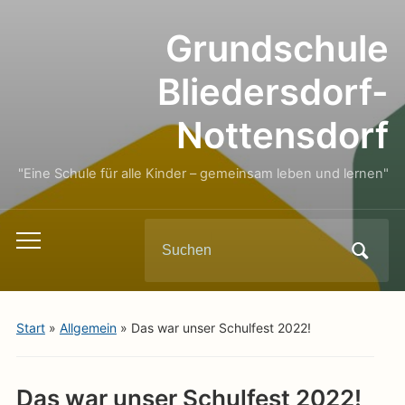
Grundschule
Bliedersdorf-
Nottensdorf
"Eine Schule für alle Kinder – gemeinsam leben und lernen"
Search
Toggle
for:
mobile
menu
Start
»
Allgemein
»
Das war unser Schulfest 2022!
Das war unser Schulfest 2022!